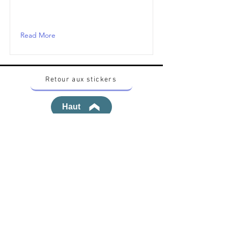
Read More
Retour aux stickers
Haut
Vous voulez acheter des stickers vintage
Pokemon Japonais ? Contactez moi sur
instagram nido_kingdom
Politique de confidentialité
Toutes les œuvres et produits Pokémon