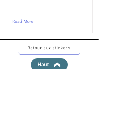
Read More
Retour aux stickers
Haut
Vous voulez acheter des stickers vintage
Pokemon Japonais ? Contactez moi sur
instagram nido_kingdom
Politique de confidentialité
Toutes les œuvres et produits Pokémon