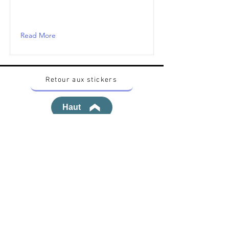
Read More
Retour aux stickers
Haut
Vous voulez acheter des stickers vintage
Pokemon Japonais ? Contactez moi sur
instagram nido_kingdom
Politique de confidentialité
Toutes les œuvres et produits Pokémon