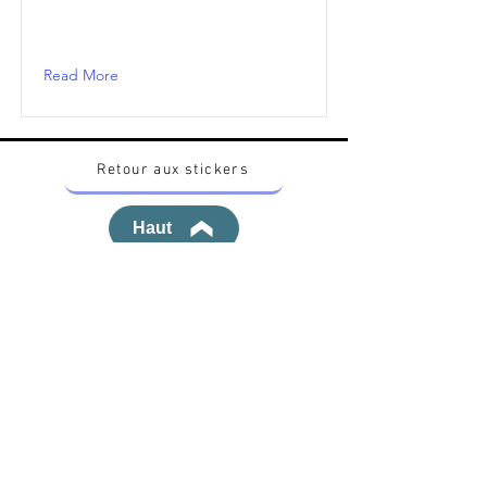
Read More
Retour aux stickers
Haut
Vous voulez acheter des stickers vintage
Pokemon Japonais ? Contactez moi sur
instagram nido_kingdom
Politique de confidentialité
Toutes les œuvres et produits Pokémon