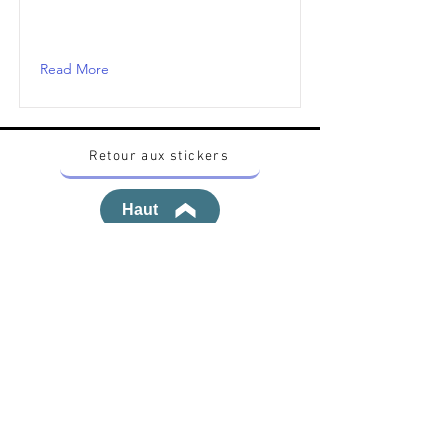
Read More
Retour aux stickers
Haut
Vous voulez acheter des stickers vintage
Pokemon Japonais ? Contactez moi sur
instagram nido_kingdom
Politique de confidentialité
Toutes les œuvres et produits Pokémon