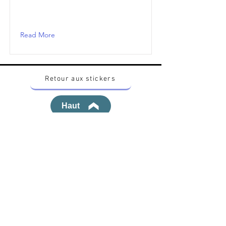
Read More
Retour aux stickers
Haut
Vous voulez acheter des stickers vintage
Pokemon Japonais ? Contactez moi sur
instagram nido_kingdom
Politique de confidentialité
Toutes les œuvres et produits Pokémon