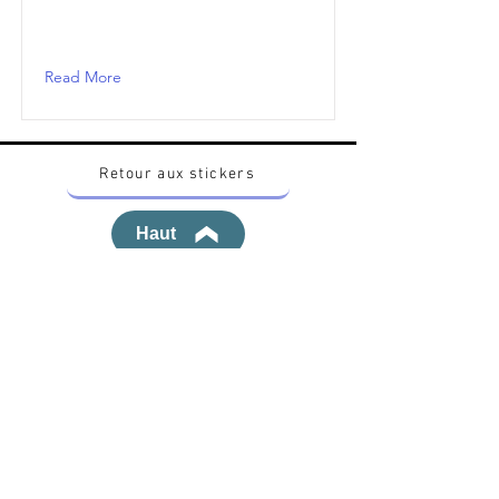
Read More
Retour aux stickers
Haut
Vous voulez acheter des stickers vintage
Pokemon Japonais ? Contactez moi sur
instagram nido_kingdom
Politique de confidentialité
Toutes les œuvres et produits Pokémon