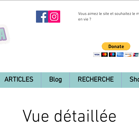
Vous aimez le site et souhaitez le 
en vie ?
ARTICLES
Blog
RECHERCHE
Sh
Vue détaillée