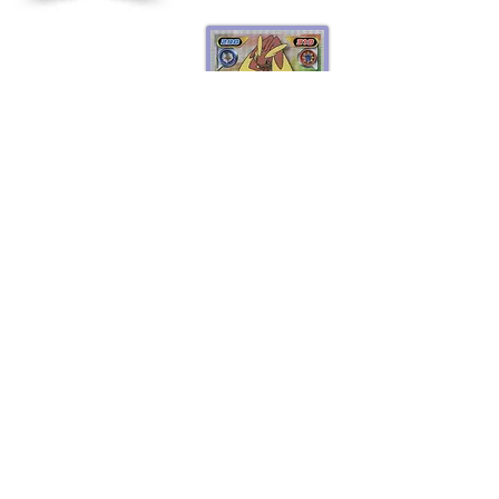
DP Ensky Part 2
D'autres séries à venir
Retour aux stickers
Haut
Vous voulez acheter des stickers vintage
Pokemon Japonais ? Contactez moi sur
instagram nido_kingdom