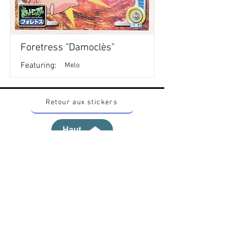
Foretress "Damoclès"
Featuring:
Melo
Retour aux stickers
Haut
Vous voulez acheter des stickers vintage
Pokemon Japonais ? Contactez moi sur
instagram nido_kingdom
Politique de confidentialité