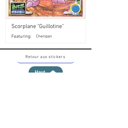
Scorplane "Guillotine"
Featuring:
Chenipan
Retour aux stickers
Haut
Vous voulez acheter des stickers vintage
Pokemon Japonais ? Contactez moi sur
instagram nido_kingdom
Politique de confidentialité