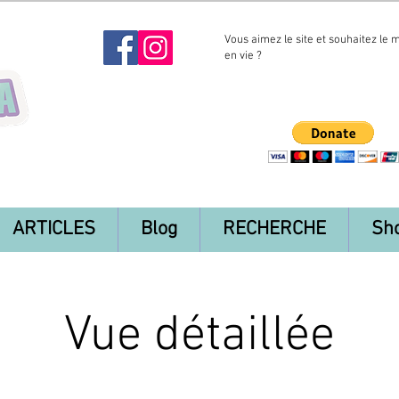
Vous aimez le site et souhaitez le 
en vie ?
ARTICLES
Blog
RECHERCHE
Sh
Vue détaillée