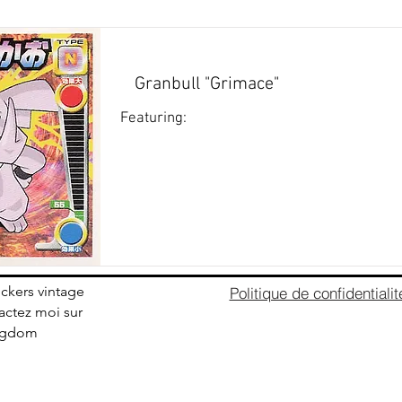
Granbull "Grimace"
Featuring:
ickers vintage
Politique de confidentialit
ctez moi sur
ingdom