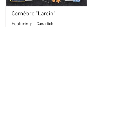
Cornèbre "Larcin"
Featuring:
Canarticho
Retour aux stickers
Haut
Vous voulez acheter des stickers vintage
Pokemon Japonais ? Contactez moi sur
instagram nido_kingdom
Politique de confidentialité
Toutes les œuvres et produits Pokémon