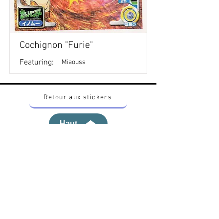
Cochignon "Furie"
Featuring:
Miaouss
Retour aux stickers
Haut
Vous voulez acheter des stickers vintage
Pokemon Japonais ? Contactez moi sur
instagram nido_kingdom
Politique de confidentialité