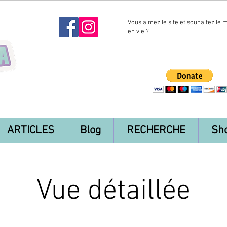
Vous aimez le site et souhaitez le 
en vie ?
ARTICLES
Blog
RECHERCHE
Sh
Vue détaillée