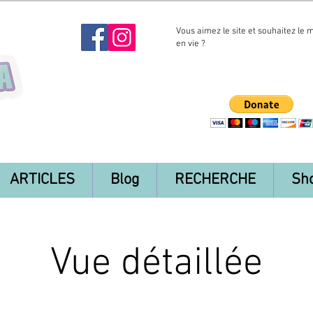
Vous aimez le site et souhaitez le 
en vie ?
ARTICLES
Blog
RECHERCHE
Sh
Vue détaillée