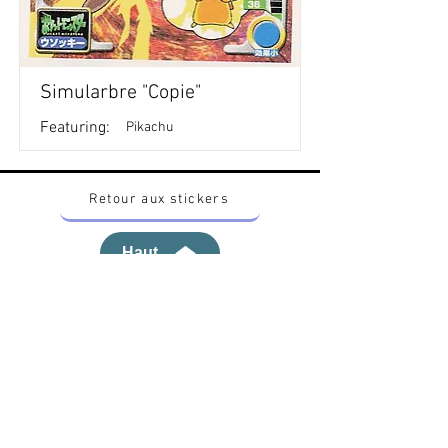
Simularbre "Copie"
Featuring:
Pikachu
Retour aux stickers
Haut
Vous voulez acheter des stickers vintage
Pokemon Japonais ? Contactez moi sur
instagram nido_kingdom
Politique de confidentialité