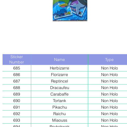
Sticker
Name
Type
Number
685
Herbizarre
Non Holo
686
Florizarre
Non Holo
687
Reptincel
Non Holo
688
Dracaufeu
Non Holo
689
Carabaffe
Non Holo
690
Tortank
Non Holo
691
Pikachu
Non Holo
692
Raichu
Non Holo
693
Miaouss
Non Holo
694
Psykokwak
Non Holo