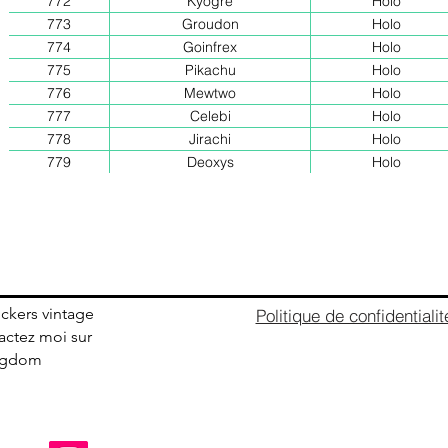
772
Kyogre
Holo
773
Groudon
Holo
774
Goinfrex
Holo
775
Pikachu
Holo
776
Mewtwo
Holo
777
Celebi
Holo
778
Jirachi
Holo
779
Deoxys
Holo
ickers vintage
Politique de confidentialit
ctez moi sur
ingdom