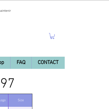
maintenir
op
FAQ
CONTACT
997
Logo
Size