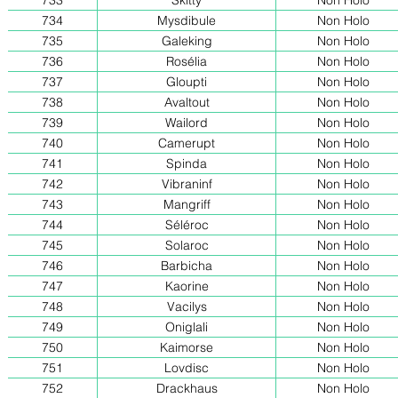
733
Skitty
Non Holo
734
Mysdibule
Non Holo
735
Galeking
Non Holo
736
Rosélia
Non Holo
737
Gloupti
Non Holo
738
Avaltout
Non Holo
739
Wailord
Non Holo
740
Camerupt
Non Holo
741
Spinda
Non Holo
742
Vibraninf
Non Holo
743
Mangriff
Non Holo
744
Séléroc
Non Holo
745
Solaroc
Non Holo
746
Barbicha
Non Holo
747
Kaorine
Non Holo
748
Vacilys
Non Holo
749
Oniglali
Non Holo
750
Kaimorse
Non Holo
751
Lovdisc
Non Holo
752
Drackhaus
Non Holo