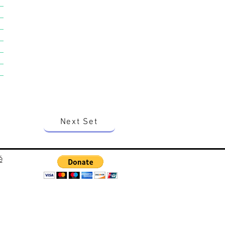
Next Set
é