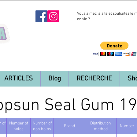
Vous aimez le site et souhaitez le 
en vie ?
ARTICLES
Blog
RECHERCHE
Sh
opsun Seal Gum 1
 of
Number of
Number of
Distribution
Brand
Number 
holos
non holos
method