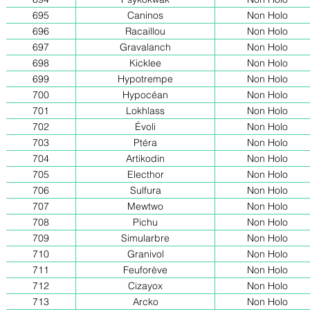
695
Caninos
Non Holo
696
Racaillou
Non Holo
697
Gravalanch
Non Holo
698
Kicklee
Non Holo
699
Hypotrempe
Non Holo
700
Hypocéan
Non Holo
701
Lokhlass
Non Holo
702
Évoli
Non Holo
703
Ptéra
Non Holo
704
Artikodin
Non Holo
705
Electhor
Non Holo
706
Sulfura
Non Holo
707
Mewtwo
Non Holo
708
Pichu
Non Holo
709
Simularbre
Non Holo
710
Granivol
Non Holo
711
Feuforève
Non Holo
712
Cizayox
Non Holo
713
Arcko
Non Holo