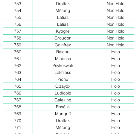
753
Drattak
Non Holo
754
Métang
Non Holo
755
Latias
Non Holo
756
Latias
Non Holo
757
Kyogre
Non Holo
758
Groudon
Non Holo
759
Goinfrex
Non Holo
760
Raichu
Holo
761
Miaouss
Holo
762
Psykokwak
Holo
763
Lokhlass
Holo
764
Pichu
Holo
765
Cizayox
Holo
766
Ludicolo
Holo
767
Galeking
Holo
768
Rosélia
Holo
769
Mangriff
Holo
770
Drattak
Holo
771
Métang
Holo