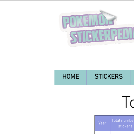
HOME
STICKERS
T
Total number
Year
stickers