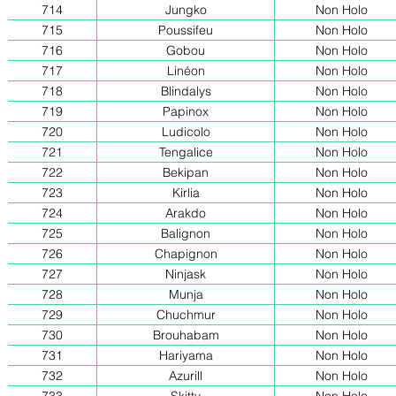
714
Jungko
Non Holo
715
Poussifeu
Non Holo
716
Gobou
Non Holo
717
Linéon
Non Holo
718
Blindalys
Non Holo
719
Papinox
Non Holo
720
Ludicolo
Non Holo
721
Tengalice
Non Holo
722
Bekipan
Non Holo
723
Kirlia
Non Holo
724
Arakdo
Non Holo
725
Balignon
Non Holo
726
Chapignon
Non Holo
727
Ninjask
Non Holo
728
Munja
Non Holo
729
Chuchmur
Non Holo
730
Brouhabam
Non Holo
731
Hariyama
Non Holo
732
Azurill
Non Holo