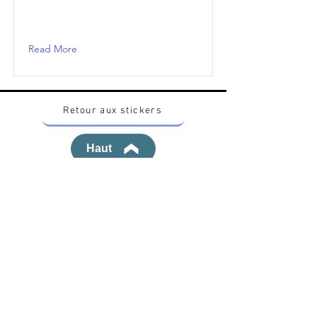
Read More
Retour aux stickers
Haut
Vous voulez acheter des stickers vintage
Pokemon Japonais ? Contactez moi sur
instagram nido_kingdom
Politique de confidentialité
Toutes les œuvres et produits Pokémon