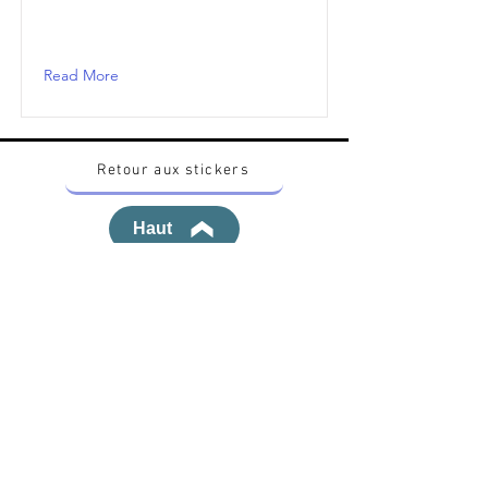
Read More
Retour aux stickers
Haut
Vous voulez acheter des stickers vintage
Pokemon Japonais ? Contactez moi sur
instagram nido_kingdom
Politique de confidentialité
Toutes les œuvres et produits Pokémon