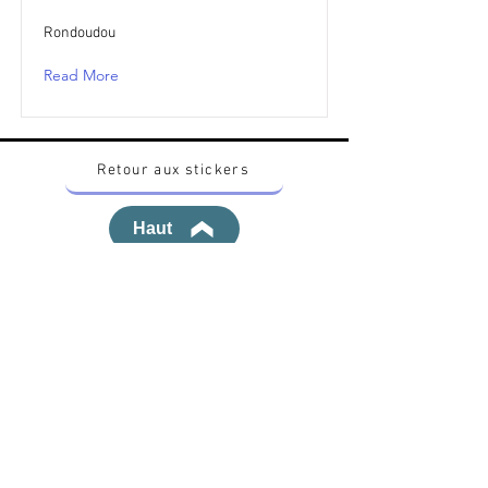
Rondoudou
Read More
Retour aux stickers
Haut
Vous voulez acheter des stickers vintage
Pokemon Japonais ? Contactez moi sur
instagram nido_kingdom
Politique de confidentialité
Toutes les œuvres et produits Pokémon