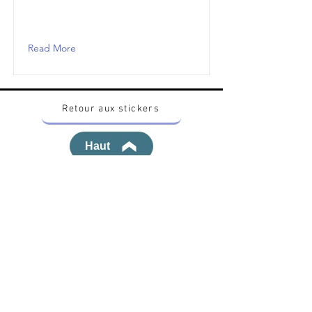
Read More
Retour aux stickers
Haut
Vous voulez acheter des stickers vintage
Pokemon Japonais ? Contactez moi sur
instagram nido_kingdom
Politique de confidentialité
Toutes les œuvres et produits Pokémon