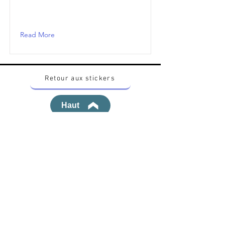
Read More
Retour aux stickers
Haut
Vous voulez acheter des stickers vintage
Pokemon Japonais ? Contactez moi sur
instagram nido_kingdom
Politique de confidentialité
Toutes les œuvres et produits Pokémon