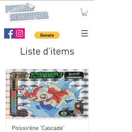
Liste d'items
Poissirène "Cascade"