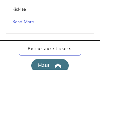
Kicklee
Read More
Retour aux stickers
Haut
Vous voulez acheter des stickers vintage
Pokemon Japonais ? Contactez moi sur
instagram nido_kingdom
Politique de confidentialité
Toutes les œuvres et produits Pokémon