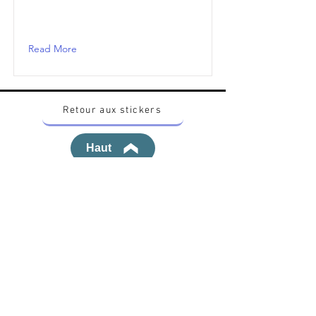
Read More
Retour aux stickers
Haut
Vous voulez acheter des stickers vintage
Pokemon Japonais ? Contactez moi sur
instagram nido_kingdom
Politique de confidentialité
Toutes les œuvres et produits Pokémon