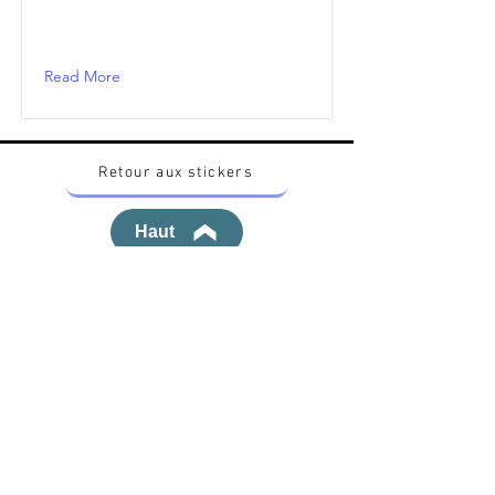
Read More
Retour aux stickers
Haut
Vous voulez acheter des stickers vintage
Pokemon Japonais ? Contactez moi sur
instagram nido_kingdom
Politique de confidentialité
Toutes les œuvres et produits Pokémon