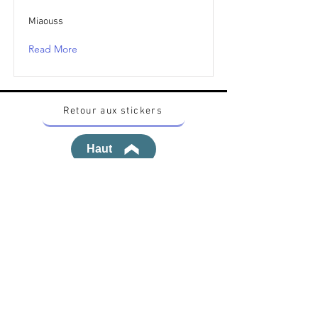
Miaouss
Read More
Retour aux stickers
Haut
Vous voulez acheter des stickers vintage
Pokemon Japonais ? Contactez moi sur
instagram nido_kingdom
Politique de confidentialité
Toutes les œuvres et produits Pokémon