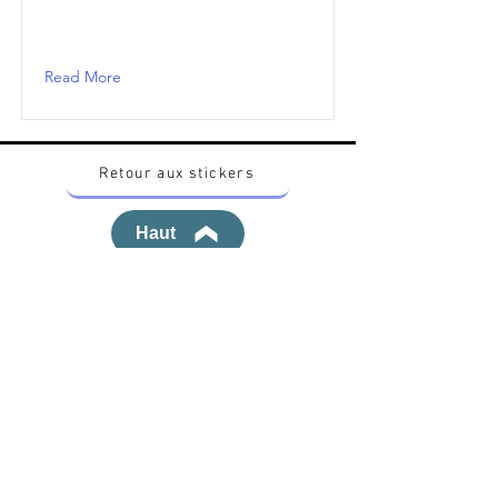
Read More
Retour aux stickers
Haut
Vous voulez acheter des stickers vintage
Pokemon Japonais ? Contactez moi sur
instagram nido_kingdom
Politique de confidentialité
Toutes les œuvres et produits Pokémon