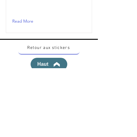
Read More
Retour aux stickers
Haut
Vous voulez acheter des stickers vintage
Pokemon Japonais ? Contactez moi sur
instagram nido_kingdom
Politique de confidentialité
Toutes les œuvres et produits Pokémon