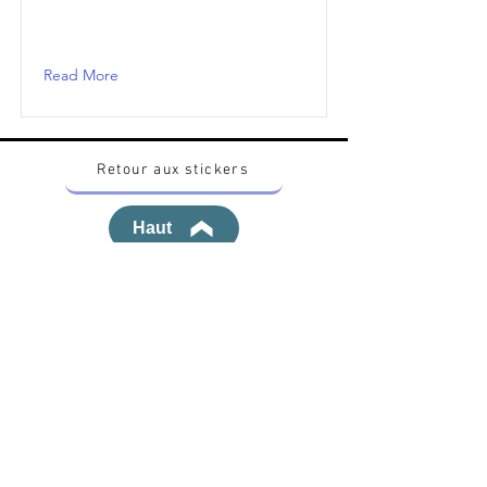
Read More
Retour aux stickers
Haut
Vous voulez acheter des stickers vintage
Pokemon Japonais ? Contactez moi sur
instagram nido_kingdom
Politique de confidentialité
Toutes les œuvres et produits Pokémon