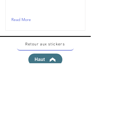
Read More
Retour aux stickers
Haut
Vous voulez acheter des stickers vintage
Pokemon Japonais ? Contactez moi sur
instagram nido_kingdom
Politique de confidentialité
Toutes les œuvres et produits Pokémon