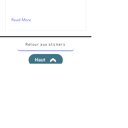
Read More
Retour aux stickers
Haut
Vous voulez acheter des stickers vintage
Pokemon Japonais ? Contactez moi sur
instagram nido_kingdom
Politique de confidentialité
Toutes les œuvres et produits Pokémon