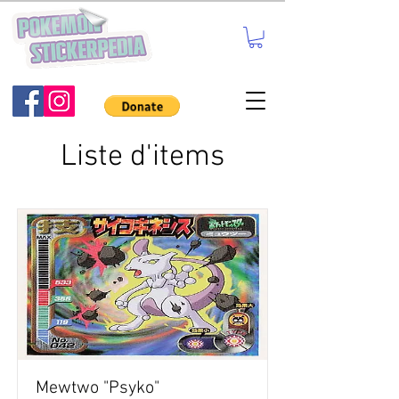
Liste d'items
Mewtwo "Psyko"