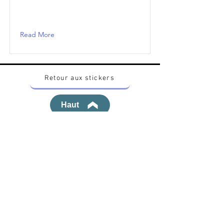
Read More
Retour aux stickers
Haut
Vous voulez acheter des stickers vintage
Pokemon Japonais ? Contactez moi sur
instagram nido_kingdom
Politique de confidentialité
Toutes les œuvres et produits Pokémon