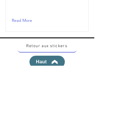
Read More
Retour aux stickers
Haut
Vous voulez acheter des stickers vintage
Pokemon Japonais ? Contactez moi sur
instagram nido_kingdom
Politique de confidentialité
Toutes les œuvres et produits Pokémon