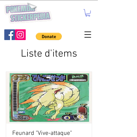
Liste d'items
Feunard "Vive-attaque"