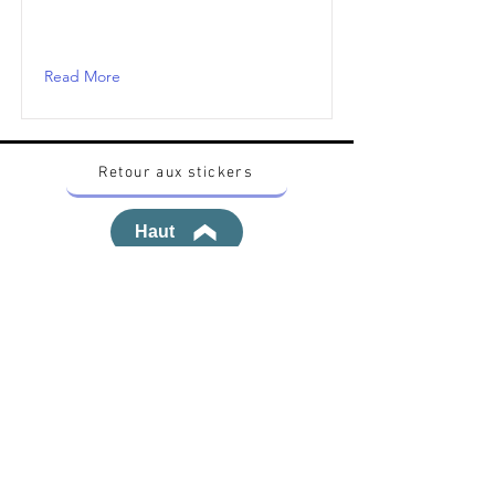
Read More
Retour aux stickers
Haut
Vous voulez acheter des stickers vintage
Pokemon Japonais ? Contactez moi sur
instagram nido_kingdom
Politique de confidentialité
Toutes les œuvres et produits Pokémon