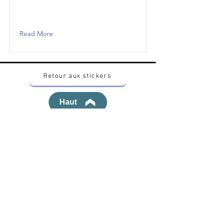
Read More
Retour aux stickers
Haut
Vous voulez acheter des stickers vintage
Pokemon Japonais ? Contactez moi sur
instagram nido_kingdom
Politique de confidentialité
Toutes les œuvres et produits Pokémon