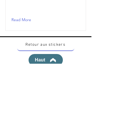
Read More
Retour aux stickers
Haut
Vous voulez acheter des stickers vintage
Pokemon Japonais ? Contactez moi sur
instagram nido_kingdom
Politique de confidentialité
Toutes les œuvres et produits Pokémon