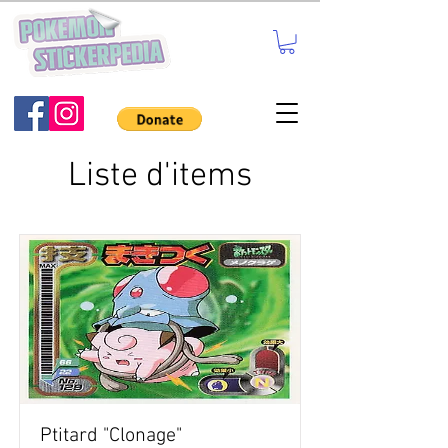
Liste d'items
Ptitard "Clonage"