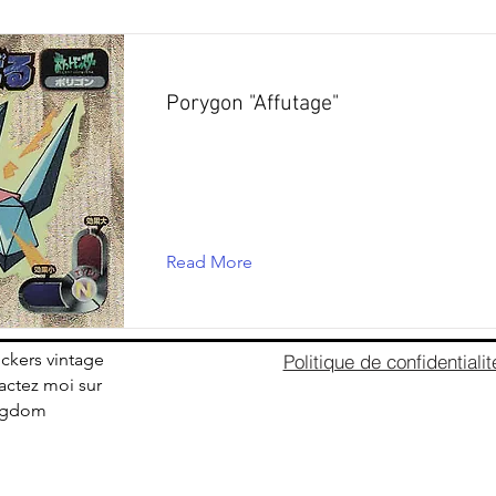
Porygon "Affutage"
Read More
ickers vintage
Politique de confidentialit
ctez moi sur
ingdom