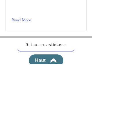
Read More
Retour aux stickers
Haut
Vous voulez acheter des stickers vintage
Pokemon Japonais ? Contactez moi sur
instagram nido_kingdom
Politique de confidentialité
Toutes les œuvres et produits Pokémon