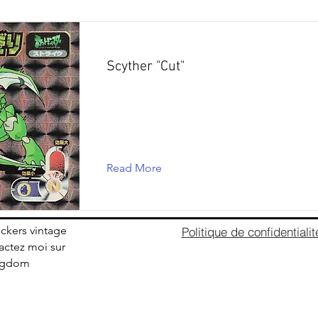
Scyther "Cut"
Read More
ickers vintage
Politique de confidentialit
ctez moi sur
ingdom