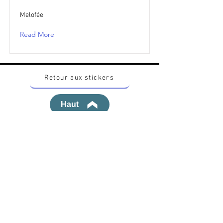
Melofée
Read More
Retour aux stickers
Haut
Vous voulez acheter des stickers vintage
Pokemon Japonais ? Contactez moi sur
instagram nido_kingdom
Politique de confidentialité
Toutes les œuvres et produits Pokémon