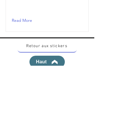
Read More
Retour aux stickers
Haut
Vous voulez acheter des stickers vintage
Pokemon Japonais ? Contactez moi sur
instagram nido_kingdom
Politique de confidentialité
Toutes les œuvres et produits Pokémon