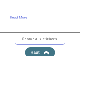
Read More
Retour aux stickers
Haut
Vous voulez acheter des stickers vintage
Pokemon Japonais ? Contactez moi sur
instagram nido_kingdom
Politique de confidentialité
Toutes les œuvres et produits Pokémon