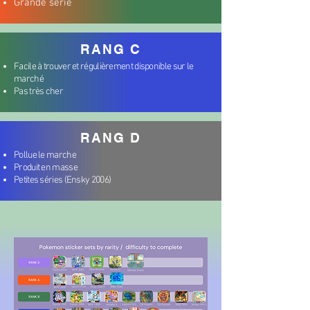
Grande série
RANG C
Facile à trouver et régulièrement disponible sur le
marché
Pas très cher
RANG D
Pollue le marche
Produit en masse
Petites séries
(Ensky 2006)