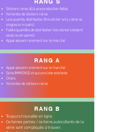
RANG S
Stickers rares dû à une production faible.
Variantes de stickers rares
Low quantity distribution (the sticker only came as
singles or in pairs)
Faible quantités de distribution (les stickers étaient
seuls ou en paires)
Apparaissent rarement sur le marché
RANG A
Apparaissent rarement sur le marché
Série IMMENSE et aucune liste existante
Chère
Variantes de stickers rares
RANG B
Toujours trouvable en ligne
Certaines parties / certains autocollants de la
série sont compliqués à trouver.