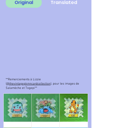
Original
Translated
**Remerciements à Lizzie
(
@thevintagepkmncardcollection
), pour les images de
Salamèche et Togepi**
Bulbizarre
Florizarre
Salamèche