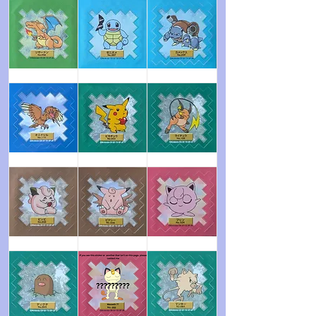
Dracaufeu
Carapuce
Tortank
Rapasdepic
Pikachu
Raichu
Mélofée
Mélodelfe
Rondoudou