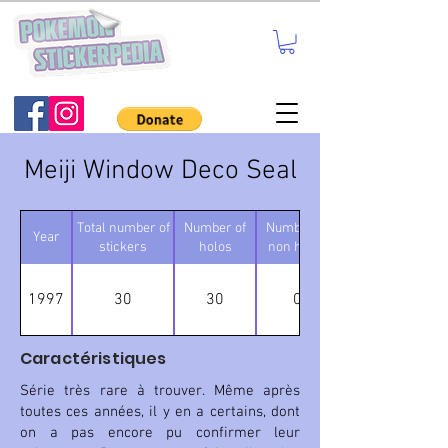
Meiji Window Deco Seal
Total number of
Number of
Number of
Year
stickers
holos
non holos
1997
30
30
0
Caractéristiques
Série très rare à trouver. Même après
toutes ces années, il y en a certains, dont
on a pas encore pu confirmer leur