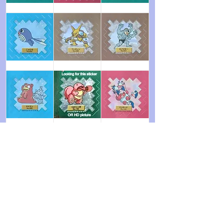
Taupiqueur
Miaouss
Férosinge
Ptitard
Alakazam
Mackogneur
Flagadoss
Excelangue
Mr.Mime
Magmar
Léviator
Pyroli