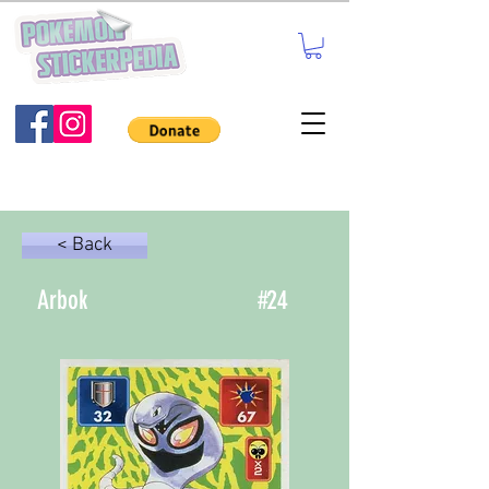
< Back
Arbok
#
24