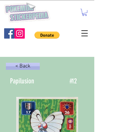
< Back
Papilusion
#
12