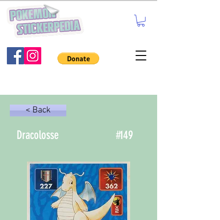
< Back
Dracolosse
#
149