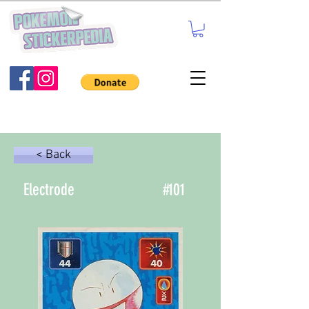
< Back
Electrode
#
101